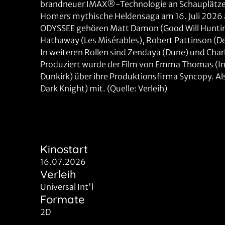
brandneuer IMAX®-Technologie an Schauplätzen a
Homers mythische Heldensaga am 16. Juli 2026 a
ODYSSEE gehören Matt Damon (Good Will Hunti
Hathaway (Les Misérables), Robert Pattinson (De
In weiteren Rollen sind Zendaya (Dune) und Char
Produziert wurde der Film von Emma Thomas (In
Dunkirk) über ihre Produktionsfirma Syncopy. A
Dark Knight) mit. (Quelle: Verleih)
Kinostart
16.07.2026
Verleih
Universal Int'l
Formate
2D